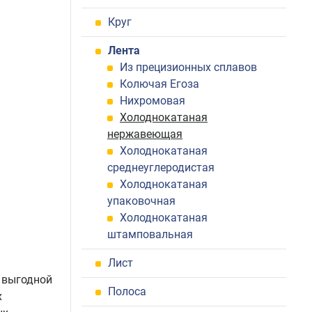
Круг
Лента
Из прецизионных сплавов
Колючая Егоза
Нихромовая
Холоднокатаная
нержавеющая
Холоднокатаная
среднеуглеродистая
Холоднокатаная
упаковочная
Холоднокатаная
штамповальная
Лист
 выгодной
Полоса
х