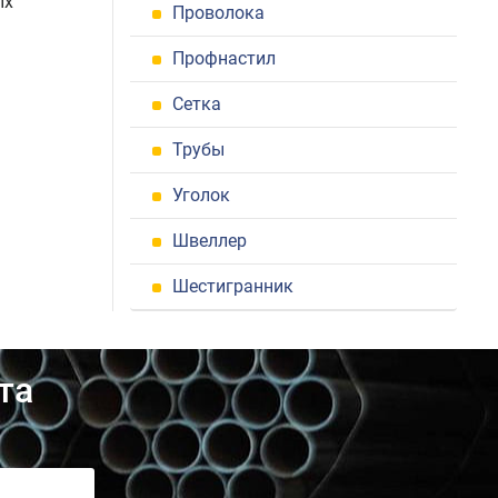
ых
Проволока
Профнастил
Сетка
Трубы
Уголок
Швеллер
Шестигранник
та