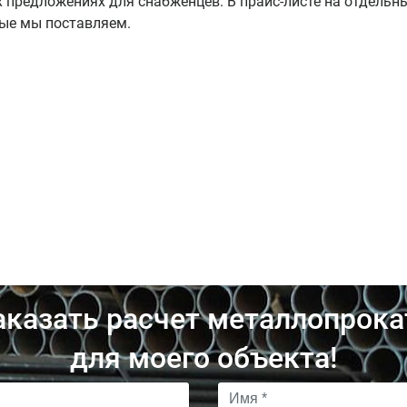
 предложениях для снабженцев. В прайс-листе на отдельн
рые мы поставляем.
аказать расчет металлопрока
для моего объекта!