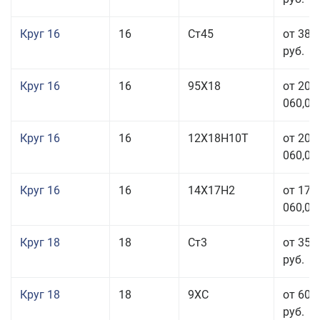
Круг 16
16
Ст45
от 38 
руб.
Круг 16
16
95Х18
от 208
060,00
Круг 16
16
12Х18Н10Т
от 209
060,00
Круг 16
16
14Х17Н2
от 175
060,00
Круг 18
18
Ст3
от 35 
руб.
Круг 18
18
9ХС
от 60 
руб.