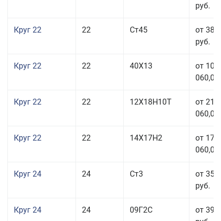
руб.
Круг 22
22
Ст45
от 38 
руб.
Круг 22
22
40Х13
от 103
060,00
Круг 22
22
12Х18Н10Т
от 210
060,00
Круг 22
22
14Х17Н2
от 175
060,00
Круг 24
24
Ст3
от 35 
руб.
Круг 24
24
09Г2С
от 39 