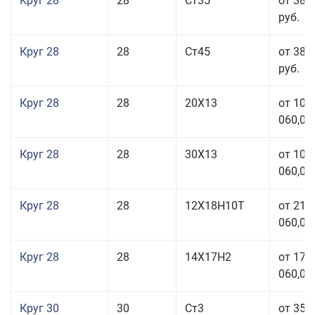
Круг 28
28
Ст35
от 38 
руб.
Круг 28
28
Ст45
от 38 
руб.
Круг 28
28
20Х13
от 103
060,00
Круг 28
28
30Х13
от 103
060,00
Круг 28
28
12Х18Н10Т
от 210
060,00
Круг 28
28
14Х17Н2
от 179
060,00
Круг 30
30
Ст3
от 35 