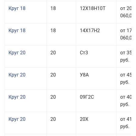
Круг 18
18
12Х18Н10Т
от 209
060,00
Круг 18
18
14Х17Н2
от 175
060,00
Круг 20
20
Ст3
от 35 
руб.
Круг 20
20
У8А
от 45 
руб.
Круг 20
20
09Г2С
от 40 
руб.
Круг 20
20
20Х
от 41 
руб.