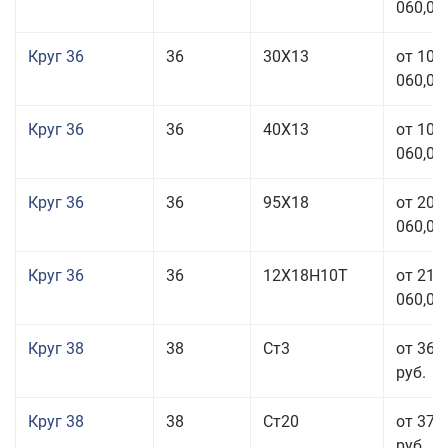
060,00
Круг 36
36
30Х13
от 101
060,00
Круг 36
36
40Х13
от 101
060,00
Круг 36
36
95Х18
от 208
060,00
Круг 36
36
12Х18Н10Т
от 210
060,00
Круг 38
38
Ст3
от 36 
руб.
Круг 38
38
Ст20
от 37 
руб.