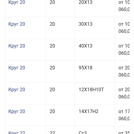
Круг 20
20
20Х13
от 103
060,00
Круг 20
20
30Х13
от 103
060,00
Круг 20
20
40Х13
от 103
060,00
Круг 20
20
95Х18
от 208
060,00
Круг 20
20
12Х18Н10Т
от 209
060,00
Круг 20
20
14Х17Н2
от 175
060,00
Круг 22
22
Ст3
от 35 