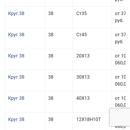
Круг 38
38
Ст35
от 37 
руб.
Круг 38
38
Ст45
от 37 
руб.
Круг 38
38
20Х13
от 101
060,00
Круг 38
38
30Х13
от 101
060,00
Круг 38
38
40Х13
от 101
060,00
Круг 38
38
12Х18Н10Т
от 209
060,00