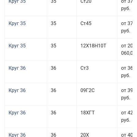
Круг 35
35
Ст20
от 37 
руб.
Круг 35
35
Ст45
от 37 
руб.
Круг 35
35
12Х18Н10Т
от 208
060,00
Круг 36
36
Ст3
от 36 
руб.
Круг 36
36
09Г2С
от 39 
руб.
Круг 36
36
18ХГТ
от 42 
руб.
Круг 36
36
20Х
от 40 