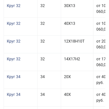
Круг 32
32
30Х13
от 101
060,00
Круг 32
32
40Х13
от 101
060,00
Круг 32
32
12Х18Н10Т
от 208
060,00
Круг 32
32
14Х17Н2
от 177
060,00
Круг 34
34
20Х
от 40 
руб.
Круг 34
34
40Х
от 40 
руб.