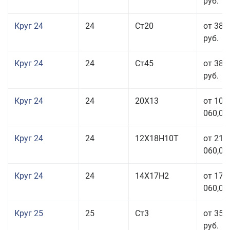
руб.
Круг 24
24
Ст20
от 38 
руб.
Круг 24
24
Ст45
от 38 
руб.
Круг 24
24
20Х13
от 103
060,00
Круг 24
24
12Х18Н10Т
от 211
060,00
Круг 24
24
14Х17Н2
от 178
060,00
Круг 25
25
Ст3
от 35 
руб.