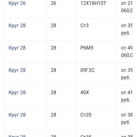
Круг 26
26
12Х18Н10Т
от 210
060,00
Круг 28
28
Ст3
от 35 
руб.
Круг 28
28
Р6М5
от 499
060,00
Круг 28
28
09Г2С
от 39 
руб.
Круг 28
28
40Х
от 41 
руб.
Круг 28
28
Ст20
от 38 
руб.