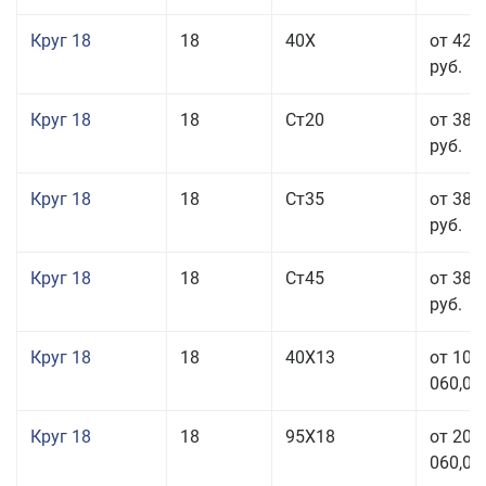
Круг 18
18
40Х
от 42 
руб.
Круг 18
18
Ст20
от 38 
руб.
Круг 18
18
Ст35
от 38 
руб.
Круг 18
18
Ст45
от 38 
руб.
Круг 18
18
40Х13
от 103
060,00
Круг 18
18
95Х18
от 208
060,00