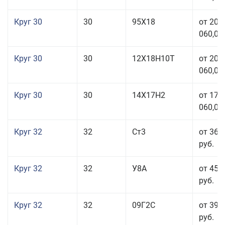
Круг 30
30
95Х18
от 208
060,00
Круг 30
30
12Х18Н10Т
от 208
060,00
Круг 30
30
14Х17Н2
от 177
060,00
Круг 32
32
Ст3
от 36 
руб.
Круг 32
32
У8А
от 45 
руб.
Круг 32
32
09Г2С
от 39 
руб.