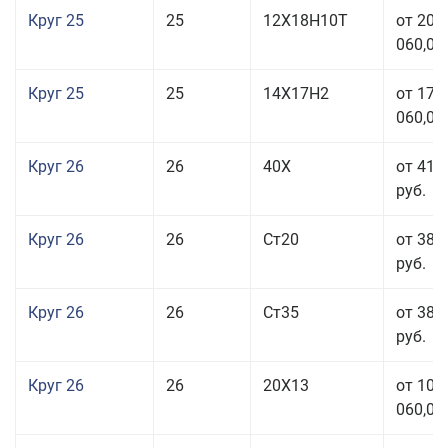
Круг 25
25
12Х18Н10Т
от 208
060,00
Круг 25
25
14Х17Н2
от 179
060,00
Круг 26
26
40Х
от 41 
руб.
Круг 26
26
Ст20
от 38 
руб.
Круг 26
26
Ст35
от 38 
руб.
Круг 26
26
20Х13
от 103
060,00