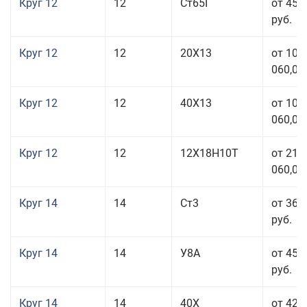
Круг 12
12
Ст65Г
от 45 
руб.
Круг 12
12
20Х13
от 103
060,00
Круг 12
12
40Х13
от 103
060,00
Круг 12
12
12Х18Н10Т
от 212
060,00
Круг 14
14
Ст3
от 36 
руб.
Круг 14
14
У8А
от 45 
руб.
Круг 14
14
40Х
от 42 