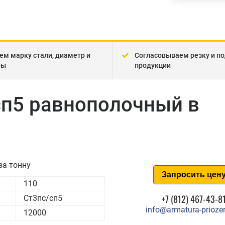
ем марку стали, диаметр и
Согласовываем резку и по
ры
продукции
сп5 равнополочный в
за тонну
Запросить цен
110
+7 (812) 467-43-8
Ст3пс/сп5
info@armatura-priozer
12000