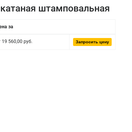
окатаная штамповальная
ена за
 19 560,00 руб.
Запросить цену