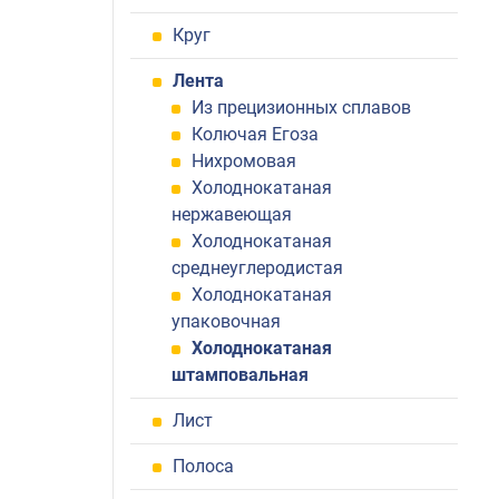
Круг
Лента
Из прецизионных сплавов
Колючая Егоза
Нихромовая
Холоднокатаная
нержавеющая
Холоднокатаная
среднеуглеродистая
Холоднокатаная
упаковочная
Холоднокатаная
штамповальная
Лист
Полоса