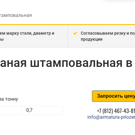
тамповальная
ем марку стали, диаметр и
Согласовываем резку и по
ры
продукции
таная штамповальная в
Запросить цен
за тонну
+7 (812) 467-43-8
0,7
info@armatura-priozer