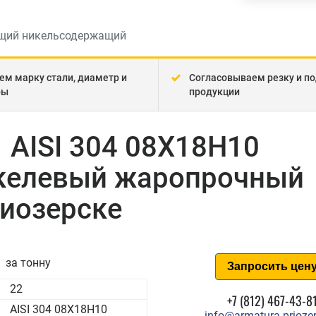
ий никельсодержащий
ем марку стали, диаметр и
Согласовываем резку и по
ры
продукции
 AISI 304 08Х18Н10
келевый жаропрочный
иозерске
за тонну
Запросить цен
22
+7 (812) 467-43-8
AISI 304 08Х18Н10
info@armatura-priozer