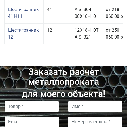
Шестигранник
41
AISI 304
от 218
41 H11
08Х18Н10
060,00 руб
Шестигранник
12
12Х18Н10Т
от 250
12
AISI 321
060,00 руб
Заказать расчет
металлопроката
для моего объекта!