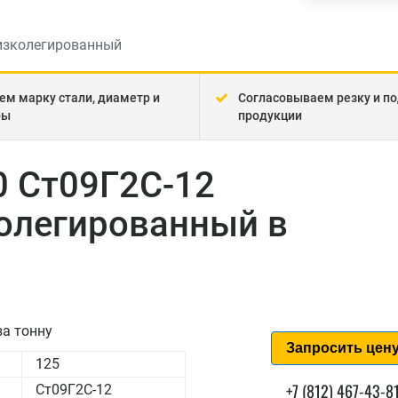
изколегированный
ем марку стали, диаметр и
Согласовываем резку и по
ры
продукции
0 Ст09Г2С-12
олегированный в
а тонну
Запросить цен
125
+7 (812) 467-43-8
Ст09Г2С-12