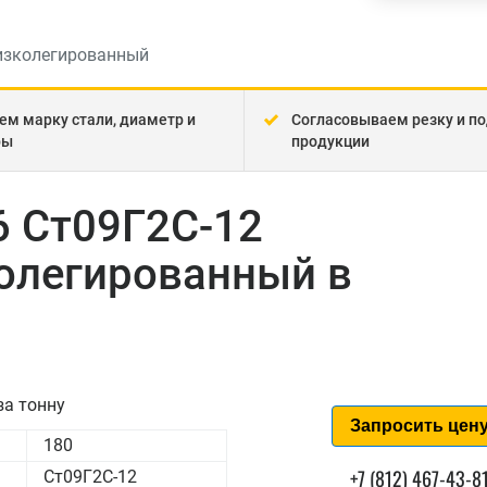
изколегированный
ем марку стали, диаметр и
Согласовываем резку и по
ры
продукции
6 Ст09Г2С-12
олегированный в
за тонну
Запросить цен
180
+7 (812) 467-43-8
Ст09Г2С-12